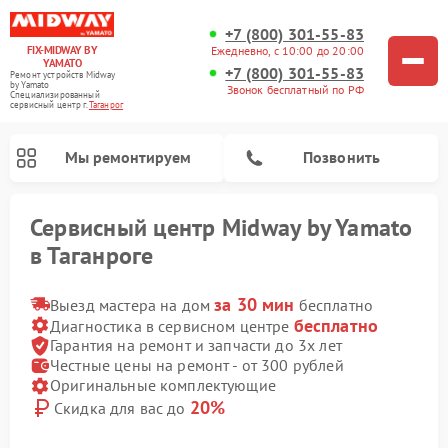
+7 (800) 301-55-83
FIX-MIDWAY BY
Ежедневно, с 10:00 до 20:00
YAMATO
+7 (800) 301-55-83
Ремонт устройств Midway
by Yamato
Звонок бесплатный по РФ
Специализированный
cервисный центр г.
Таганрог
Мы ремонтируем
Позвонить
Сервисный центр Midway by Yamato
в Таганроге
Ремонт электросамокатов Midway by Yamato
за 30 мин
Выезд мастера на дом
бесплатно
бесплатно
Диагностика в сервисном центре
Гарантия на ремонт и запчасти до 3х лет
Честные цены на ремонт - от 300 рублей
Оригинальные комплектующие
20%
Скидка для вас до