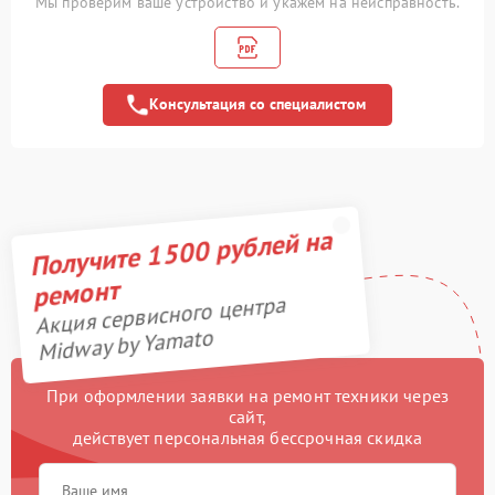
Мы проверим ваше устройство и укажем на неисправность.
400 рублей
освещения
Замена амортизаторов
800 рублей
Консультация со специалистом
Замена подшипников
700 рублей
Устранение люфта
900 рублей
Замена резины
900 рублей
Получите 1500 рублей на
Замена камеры
750 рублей
ремонт
Акция сервисного центра
Апгрейд
2000 рублей
Midway by Yamato
Гидроизоляция
1100 рублей
При оформлении заявки на ремонт техники через
сайт,
Замена подсветки
400 рублей
действует персональная бессрочная скидка